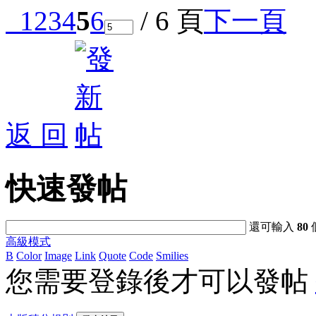
1
2
3
4
5
6
/ 6 頁
下一頁
返 回
快速發帖
還可輸入
80
高級模式
B
Color
Image
Link
Quote
Code
Smilies
您需要登錄後才可以發帖