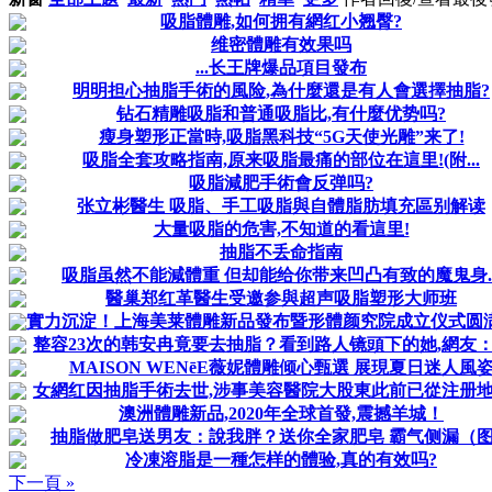
吸脂體雕,如何拥有網红小翘臀?
维密體雕有效果吗
...长王牌爆品項目發布
明明担心抽脂手術的風险,為什麼還是有人會選擇抽脂?
钻石精雕吸脂和普通吸脂比,有什麼优势吗?
瘦身塑形正當時,吸脂黑科技“5G天使光雕”来了!
吸脂全套攻略指南,原来吸脂最痛的部位在這里!(附...
吸脂減肥手術會反弹吗?
张立彬醫生 吸脂、手工吸脂與自體脂肪填充區别解读
大量吸脂的危害,不知道的看這里!
抽脂不丢命指南
吸脂虽然不能減體重 但却能给你带来凹凸有致的魔鬼身..
醫巢郑红革醫生受邀参與超声吸脂塑形大师班
實力沉淀！上海美莱體雕新品發布暨形體颜究院成立仪式圆
整容23次的韩安冉竟要去抽脂？看到路人镜頭下的她,網友
MAISON WENēE薇妮體雕倾心甄選 展現夏日迷人風
女網红因抽脂手術去世,涉事美容醫院大股東此前已從注册
澳洲體雕新品,2020年全球首發,震撼羊城！
抽脂做肥皂送男友：說我胖？送你全家肥皂 霸气侧漏（
冷凍溶脂是一種怎样的體验,真的有效吗?
下一頁 »