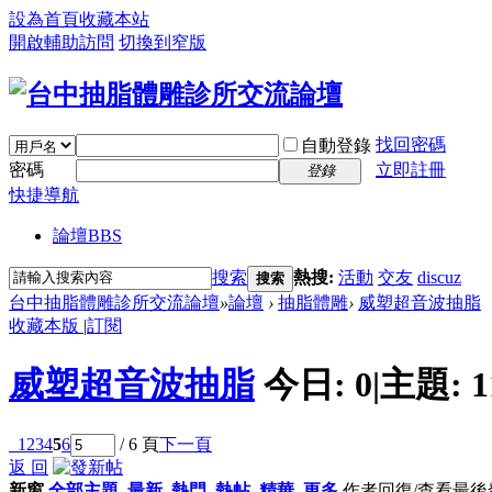
設為首頁
收藏本站
開啟輔助訪問
切換到窄版
找回密碼
自動登錄
密碼
立即註冊
登錄
快捷導航
論壇
BBS
搜索
熱搜:
活動
交友
discuz
搜索
台中抽脂體雕診所交流論壇
»
論壇
›
抽脂體雕
›
威塑超音波抽脂
收藏本版
|
訂閱
威塑超音波抽脂
今日:
0
|
主題:
1
1
2
3
4
5
6
/ 6 頁
下一頁
返 回
新窗
全部主題
最新
熱門
熱帖
精華
更多
作者
回復/查看
最後