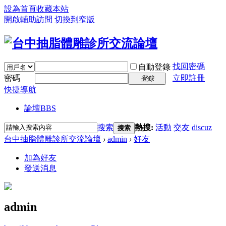
設為首頁
收藏本站
開啟輔助訪問
切換到窄版
找回密碼
自動登錄
密碼
立即註冊
登錄
快捷導航
論壇
BBS
搜索
熱搜:
活動
交友
discuz
搜索
台中抽脂體雕診所交流論壇
›
admin
›
好友
加為好友
發送消息
admin