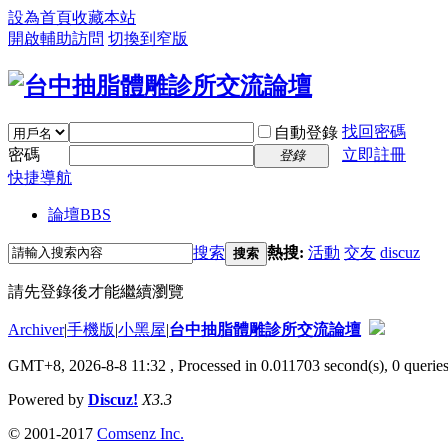
設為首頁
收藏本站
開啟輔助訪問
切換到窄版
找回密碼
自動登錄
密碼
立即註冊
登錄
快捷導航
論壇
BBS
搜索
熱搜:
活動
交友
discuz
搜索
請先登錄後才能繼續瀏覽
Archiver
|
手機版
|
小黑屋
|
台中抽脂體雕診所交流論壇
GMT+8, 2026-8-8 11:32
, Processed in 0.011703 second(s), 0 queries
Powered by
Discuz!
X3.3
© 2001-2017
Comsenz Inc.