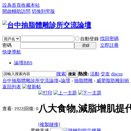
設為首頁
收藏本站
開啟輔助訪問
切換到窄版
找回密碼
自動登錄
密碼
立即註冊
登錄
快捷導航
論壇
BBS
搜索
熱搜:
活動
交友
discuz
搜索
台中抽脂體雕診所交流論壇
»
論壇
›
抽脂體雕
›
威塑脂肪雕刻術
返回列表
八大食物,減脂增肌提代
查看:
1922
|
回復:
0
[複製鏈接]
電梯直達