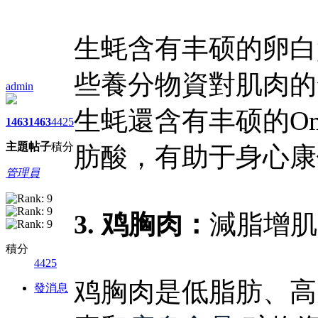
生蚝含有丰硕的卵白
些養分物資對肌肉的
admin
生蚝還含有丰硕的Ome
1463
1463
4425
主題
帖子
積分
肪酸，有助于身心康
管理員
3. 鸡胸肉：
減脂增肌
積分
4425
鸡胸肉是低脂肪、高
發消息