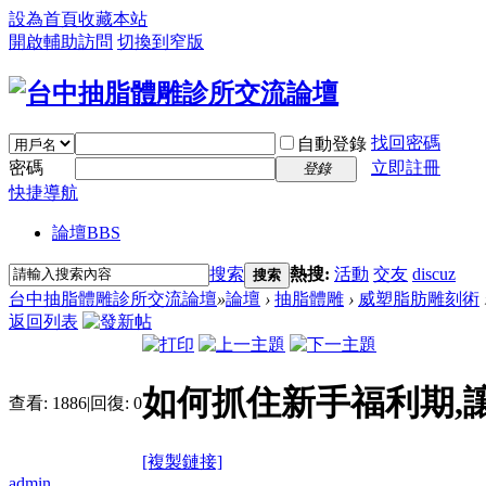
設為首頁
收藏本站
開啟輔助訪問
切換到窄版
找回密碼
自動登錄
密碼
立即註冊
登錄
快捷導航
論壇
BBS
搜索
熱搜:
活動
交友
discuz
搜索
台中抽脂體雕診所交流論壇
»
論壇
›
抽脂體雕
›
威塑脂肪雕刻術
返回列表
如何抓住新手福利期,
查看:
1886
|
回復:
0
[複製鏈接]
admin