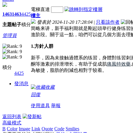
電梯直達
1463
1463
4425
樓主
發表於 2024-11-20 17:28:04
|
只看該作者
主題
帖子
積分
简略来讲，新手福利期就是剛起頭举行健身练習
進阶段。關于這一點，咱們可以從几個方面去理
管理員
1.方針人群
新手，因為未接触過體系的练習，身體對练習刺
酮等激素的排泄增长，有助于促成肌
痛風特效藥
積分
為敏捷，脂肪的削減也相對于较着。
4425
發消息
收藏
回復
使用道具
舉報
返回列表
高級模式
B
Color
Image
Link
Quote
Code
Smilies