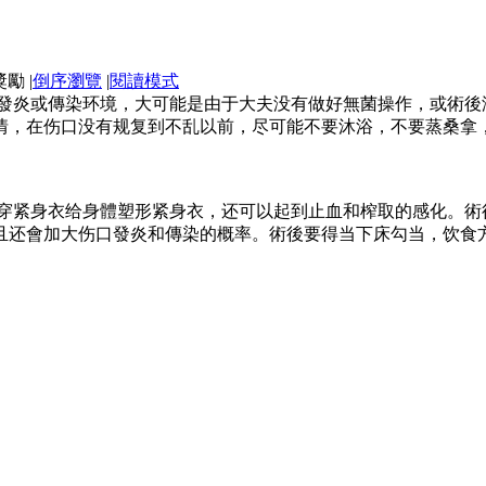
|
倒序瀏覽
|
閱讀模式
現發炎或傳染环境，大可能是由于大夫没有做好無菌操作，或術
情，在伤口没有规复到不乱以前，尽可能不要沐浴，不要蒸桑拿
下穿紧身衣给身體塑形紧身衣，还可以起到止血和榨取的感化。
且还會加大伤口發炎和傳染的概率。術後要得当下床勾当，饮食