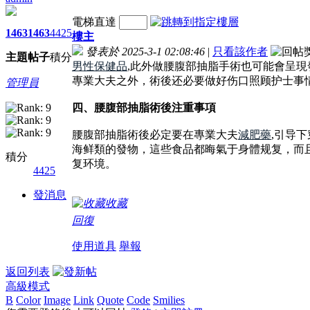
電梯直達
1463
1463
4425
樓主
發表於 2025-3-1 02:08:46
|
只看該作者
主題
帖子
積分
男性保健品
,此外做腰腹部抽脂手術也可能會呈
專業大夫之外，術後还必要做好伤口照顾护士事
管理員
四、腰腹部抽脂術後注重事項
腰腹部抽脂術後必定要在專業大夫
減肥藥
,引导
海鲜類的發物，這些食品都晦氣于身體规复，而
積分
复环境。
4425
發消息
收藏
回復
使用道具
舉報
返回列表
高級模式
B
Color
Image
Link
Quote
Code
Smilies