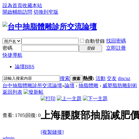
設為首頁
收藏本站
開啟輔助訪問
切換到窄版
找回密碼
自動登錄
密碼
立即註冊
登錄
快捷導航
論壇
BBS
搜索
熱搜:
活動
交友
discuz
搜索
台中抽脂體雕診所交流論壇
»
論壇
›
抽脂體雕
›
威塑脂肪雕刻術
返回列表
上海腰腹部抽脂减肥價格
查看:
1705
|
回復:
0
[複製鏈接]
admin