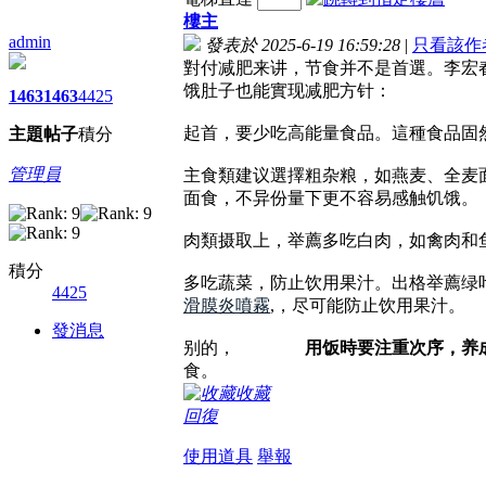
樓主
admin
發表於 2025-6-19 16:59:28
|
只看該作
對付减肥来讲，节食并不是首選。李宏
饿肚子也能實现减肥方针：
1463
1463
4425
起首，要少吃高能量食品。這種食品固
主題
帖子
積分
管理員
主食類建议選擇粗杂粮，如燕麦、全麦
面食，不异份量下更不容易感触饥饿。
肉類摄取上，举薦多吃白肉，如禽肉和
積分
多吃蔬菜，防止饮用果汁。出格举薦绿
4425
滑膜炎噴霧
,，尽可能防止饮用果汁。
發消息
别的，
用饭時要注重次序，养成
食。
收藏
回復
使用道具
舉報