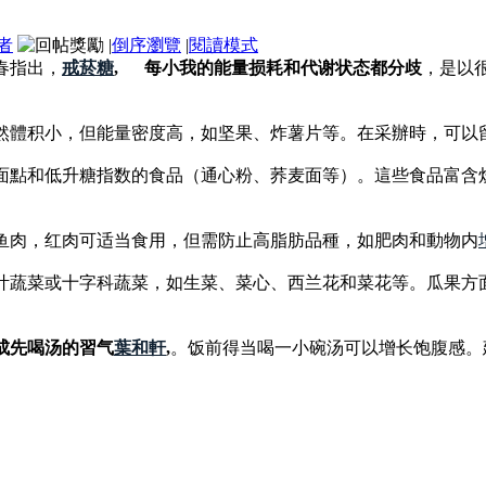
者
|
倒序瀏覽
|
閱讀模式
春指出，
戒菸糖
, 每小我的能量损耗和代谢状态都分歧
，是以
然體积小，但能量密度高，如坚果、炸薯片等。在采辦時，可以
面點和低升糖指数的食品（通心粉、荞麦面等）。這些食品富含
鱼肉，红肉可适当食用，但需防止高脂肪品種，如肥肉和動物内
叶蔬菜或十字科蔬菜，如生菜、菜心、西兰花和菜花等。瓜果方
先喝汤的習气
葉和軒
,
。饭前得当喝一小碗汤可以增长饱腹感。