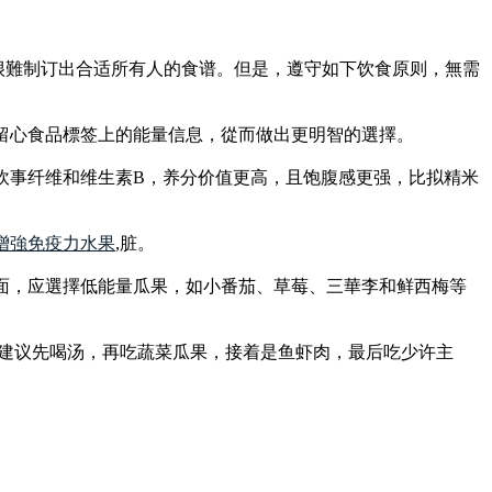
很難制订出合适所有人的食谱。但是，遵守如下饮食原则，無需
留心食品標签上的能量信息，從而做出更明智的選擇。
炊事纤维和维生素B，养分价值更高，且饱腹感更强，比拟精米
增強免疫力水果
,脏。
面，应選擇低能量瓜果，如小番茄、草莓、三華李和鲜西梅等
建议先喝汤，再吃蔬菜瓜果，接着是鱼虾肉，最后吃少许主