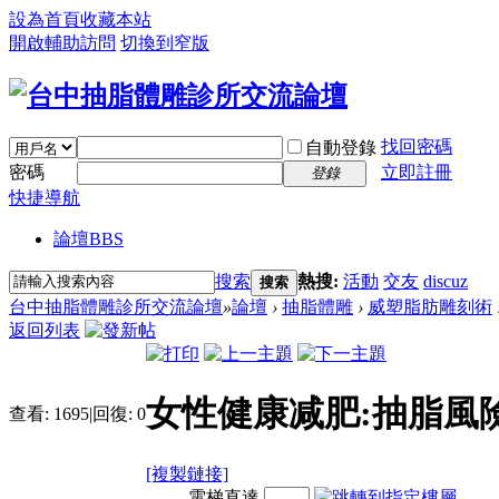
設為首頁
收藏本站
開啟輔助訪問
切換到窄版
找回密碼
自動登錄
密碼
立即註冊
登錄
快捷導航
論壇
BBS
搜索
熱搜:
活動
交友
discuz
搜索
台中抽脂體雕診所交流論壇
»
論壇
›
抽脂體雕
›
威塑脂肪雕刻術
返回列表
女性健康减肥:抽脂風
查看:
1695
|
回復:
0
[複製鏈接]
電梯直達