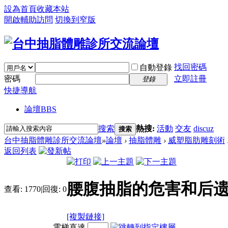
設為首頁
收藏本站
開啟輔助訪問
切換到窄版
找回密碼
自動登錄
密碼
立即註冊
登錄
快捷導航
論壇
BBS
搜索
熱搜:
活動
交友
discuz
搜索
台中抽脂體雕診所交流論壇
»
論壇
›
抽脂體雕
›
威塑脂肪雕刻術
返回列表
腰腹抽脂的危害和后遗
查看:
1770
|
回復:
0
[複製鏈接]
電梯直達