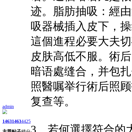
迹。脂肪抽吸：經由
吸器械插入皮下，操
這個進程必要大夫切
皮肤高低不服。術后
暗语處缝合，并包扎
照醫嘱举行術后照顾
复查等。
admin
1463
1463
4425
3、若何選擇符合的
主題
帖子
積分