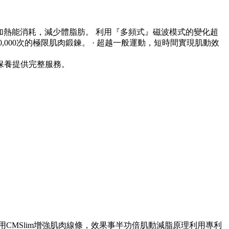
加熱能消耗，減少體脂肪。 利用『多頻式』磁波模式的變化超
0,000次的極限肌肉鍛鍊。 · 超越一般運動，短時間實現肌動效
保養提供完整服務。
CMSlim增強肌肉線條，效果事半功倍肌動減脂原理利用專利