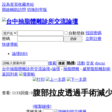
設為首頁
收藏本站
開啟輔助訪問
切換到窄版
找回密碼
自動登錄
密碼
立即註冊
登錄
快捷導航
論壇
BBS
搜索
熱搜:
活動
交友
discuz
搜索
台中抽脂體雕診所交流論壇
»
論壇
›
抽脂體雕
›
威塑脂肪雕刻術
返回列表
腹部拉皮透過手術減
查看:
1133
|
回復:
0
[複製鏈接]
電梯直達