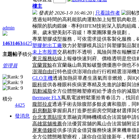
樓主
發表於 2026-1-9 16:46:20
|
只看該作者
透過短時間的高耗能肌肉運動加上短暫肌肉歇息，
極限的肌肉鍛鍊 · 專利HIFEM技術深入肌肉組織
admin
果。歲末變美刻不容緩！專業團隊量身規劃，
專業塑膠成型服務，可依需求提供客製化服務，
1463
1463
4425
塑膠射出工廠
致力於塑膠模具設計與塑膠製品製
未上市股票
交易相對不透明，風險與潛在報酬並
主題
帖子
積分
東元服務站
線上報修快速到府、價格透明是您信
宜蘭賞鯨
在宜蘭龜山島賞鯨破盤價優惠中側也不
管理員
澎湖自由行
特色提供澎湖自由行行程精選澎湖機
GLO主機
透過加熱菸草產生蒸氣而非燃燒，與IQ
眼科
提供各種眼科疾病更專精及先進的診斷與治
肌動減脂
全方位體態雕塑療程給予適合你的減脂
thermage FLX
鳳凰電波輕鬆重拾青春活力，找回
積分
腹部拉皮
透過手術去除腹部多餘皮膚和脂肪，同
4425
廚房翻新
掌握廚具打造夢想廚房空間建材選擇與
發消息
台北支票貼現
支票融資周轉機構或合法當舖申請
高雄當舖推薦
合法優質當舖的鳳山合法當舖附近
屏東借錢
提供多項資金借貸服務快速屏東機車借
全方位體態雕塑療程，讓你自信迎接新年，輕鬆美