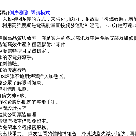
|
倒序瀏覽
|
閱讀模式
以動-停-動-停的方式，來強化肌肉群，並啟動「後燃效應」增
，利用高強度聚焦電磁能量直接觸發運動神經元。 · 30分鐘可達2
確保高品質與效率，滿足客戶的各式需求及車用產品安裝及維修
造能高效生產各種塑膠射出零件！
存股票類型且品質穩定，
賴的家電好幫手。
傾斜體驗。
加酒優惠行程！
OS煙彈不通用煙彈插入加熱器。
療公眾了解眼科健康。
增肌體雕規劃。
自信女神V臉。
時收緊腹部肌肉的整形手術。
空間設計技巧！
借款公司票皆處理。
當舖汽機車借款免留車。
款免留車全程保密服務。
出競爭力。 網友狂問的體雕神組合，冷凍減脂先減少脂肪，再用