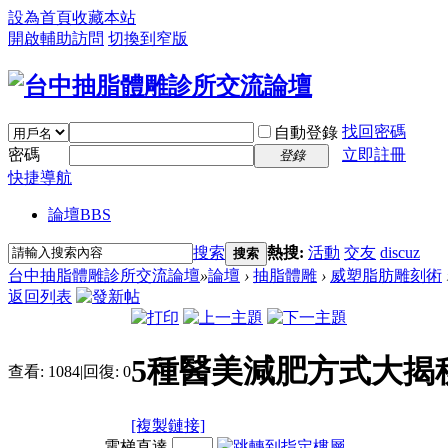
設為首頁
收藏本站
開啟輔助訪問
切換到窄版
找回密碼
自動登錄
密碼
立即註冊
登錄
快捷導航
論壇
BBS
搜索
熱搜:
活動
交友
discuz
搜索
台中抽脂體雕診所交流論壇
»
論壇
›
抽脂體雕
›
威塑脂肪雕刻術
返回列表
5種醫美減肥方式大揭秘
查看:
1084
|
回復:
0
[複製鏈接]
電梯直達