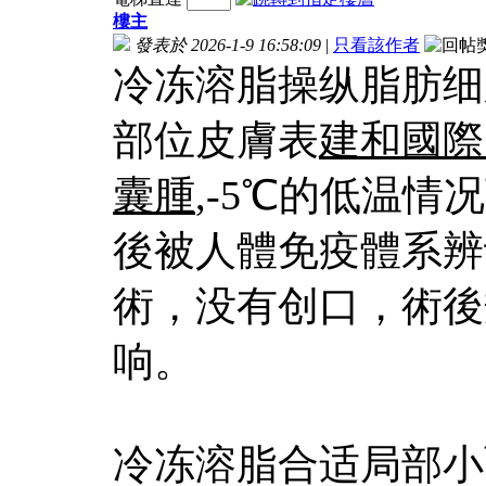
樓主
發表於 2026-1-9 16:58:09
|
只看該作者
冷冻溶脂操纵脂肪细
部位皮膚表
建和國際
囊腫
,-5℃的低温
後被人體免疫體系辨
術，没有创口，術後
响。
冷冻溶脂合适局部小