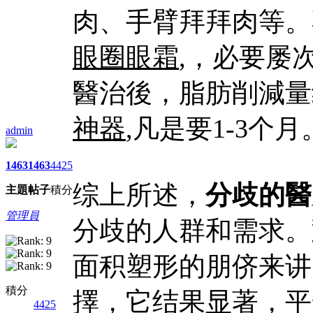
肉、手臂拜拜肉等。
眼圈眼霜
,，必要屡
醫治後，脂肪削減量约
神器
,凡是要1-3个月
admin
1463
1463
4425
综上所述，
分歧的醫
主題
帖子
積分
管理員
分歧的人群和需求。
面积塑形的朋侪来讲
積分
擇，它结果显著，平
4425