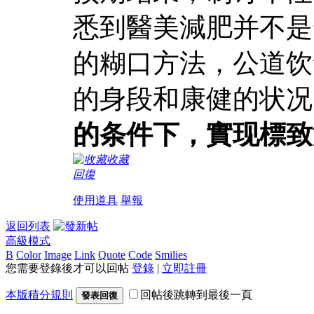
悉到醫美減肥并不是
的糊口方法，公道饮
的身段和康健的状况
的条件下，實现標致
收藏
回復
使用道具
舉報
返回列表
高級模式
B
Color
Image
Link
Quote
Code
Smilies
您需要登錄後才可以回帖
登錄
|
立即註冊
本版積分規則
回帖後跳轉到最後一頁
發表回復