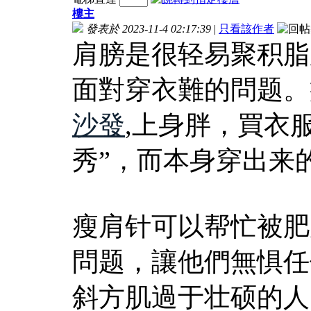
樓主
發表於 2023-11-4 02:17:39
|
只看該作者
肩膀是很轻易聚积脂
面對穿衣難的問题。
沙發
,上身胖，買衣
秀”，而本身穿出来
瘦肩针可以帮忙被肥
問题，讓他們無惧任
斜方肌過于壮硕的人