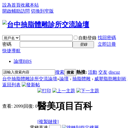
設為首頁
收藏本站
開啟輔助訪問
切換到窄版
找回密碼
自動登錄
密碼
立即註冊
登錄
快捷導航
論壇
BBS
搜索
熱搜:
活動
交友
discuz
搜索
台中抽脂體雕診所交流論壇
»
論壇
›
抽脂體雕
›
威塑脂肪雕刻術
返回列表
醫美項目百科
查看:
2099
|
回復:
0
[複製鏈接]
電梯直達