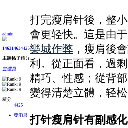
打完瘦肩针後，整小
會更轻快。這是由于
admin
樂城作弊
，瘦肩後會
1463
1463
4425
主題
帖子
積分
利。從正面看，過剩
管理員
精巧、性感；從背部
變得清楚立體，轻松
積分
4425
發消息
打针瘦肩针有副感化