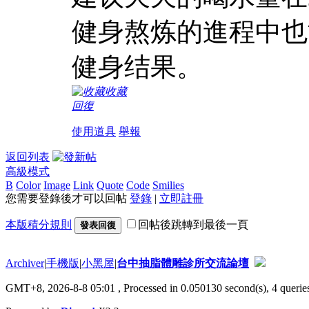
健身熬炼的進程中也
健身结果。
收藏
回復
使用道具
舉報
返回列表
高級模式
B
Color
Image
Link
Quote
Code
Smilies
您需要登錄後才可以回帖
登錄
|
立即註冊
本版積分規則
回帖後跳轉到最後一頁
發表回復
Archiver
|
手機版
|
小黑屋
|
台中抽脂體雕診所交流論壇
GMT+8, 2026-8-8 05:01
, Processed in 0.050130 second(s), 4 queries