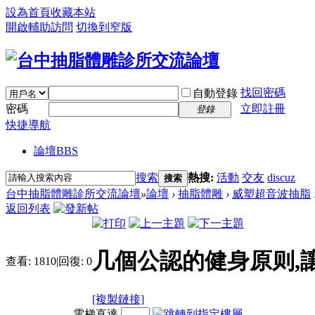
設為首頁
收藏本站
開啟輔助訪問
切換到窄版
找回密碼
自動登錄
密碼
立即註冊
登錄
快捷導航
論壇
BBS
搜索
熱搜:
活動
交友
discuz
搜索
台中抽脂體雕診所交流論壇
»
論壇
›
抽脂體雕
›
威塑超音波抽脂
返回列表
几個公認的健身原则,
查看:
1810
|
回復:
0
[複製鏈接]
電梯直達