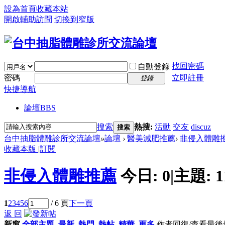
設為首頁
收藏本站
開啟輔助訪問
切換到窄版
找回密碼
自動登錄
密碼
立即註冊
登錄
快捷導航
論壇
BBS
搜索
熱搜:
活動
交友
discuz
搜索
台中抽脂體雕診所交流論壇
»
論壇
›
醫美減肥推薦
›
非侵入體雕
收藏本版
|
訂閱
非侵入體雕推薦
今日:
0
|
主題:
1
1
2
3
4
5
6
/ 6 頁
下一頁
返 回
新窗
全部主題
最新
熱門
熱帖
精華
更多
作者
回復/查看
最後