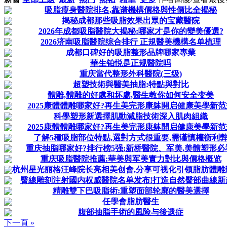
吸脂瘦身醫院排名,靠谱機構價格與性價比全揭秘
揭秘成都那些吸脂效果出眾的宝藏醫院
2026年成都吸脂醫院大揭秘:哪家才是你的變美優選?
2026济南吸脂醫院综合排行 正規醫美機構名单梳理
成都口碑好的吸脂整形品牌哪家專業
華生铂悦是正规醫院吗
重庆當代整形外科醫院(三级)
超塑技術與醫美抽脂:特點與對比
體雕,體雕的好處和坏處,醫生教你如何安全变美
2025康體體雕哪家好?再生美完形康躰開启健康美學新范
科學塑形新選擇肌動減脂技術深入肌肉組織
2025康體體雕哪家好?再生美完形康躰開启健康美學新范
了解5種吸脂部位特點,選對方式很重要,需谨慎權衡利
重庆抽脂哪家好?排行榜5强:新桥醫院、军美,美體塑形必
重庆吸脂醫院推薦:華美與军美實力對比與價格概览
杭州星光丽格汪峰院长亮相美创會,分享可视化引领脂肪體雕
臀線雕刻注射國内权威醫院名单发布!打造自然臀部曲線新
精雕雙下巴吸脂術:重塑面部轮廓的醫美選擇
任學會脂肪醫生
腹部抽脂手術的風险与後遗症
下一頁 »