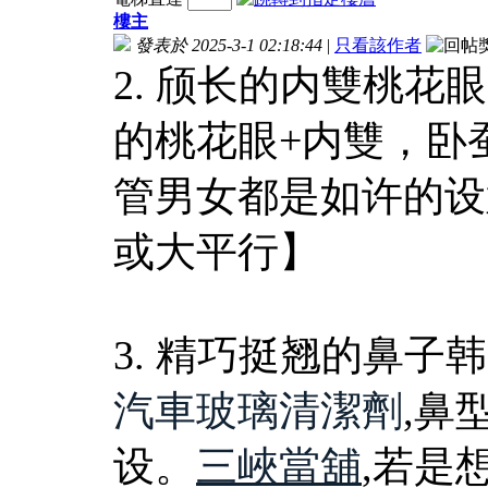
樓主
發表於 2025-3-1 02:18:44
|
只看該作者
2. 颀长的内雙桃
的桃花眼+内雙，卧
管男女都是如许的设
或大平行】
3. 精巧挺翘的鼻子
汽車玻璃清潔劑
,鼻
设。
三峽當舖
,若是