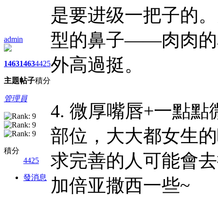
是要进级一把子的。
型的鼻子——肉肉的
admin
外高過挺。
1463
1463
4425
主題
帖子
積分
管理員
4. 微厚嘴唇+一點
部位，大大都女生的
積分
求完善的人可能會去
4425
發消息
加倍亚撒西一些~