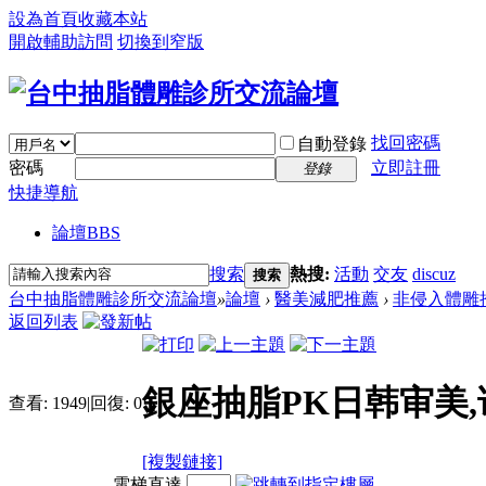
設為首頁
收藏本站
開啟輔助訪問
切換到窄版
找回密碼
自動登錄
密碼
立即註冊
登錄
快捷導航
論壇
BBS
搜索
熱搜:
活動
交友
discuz
搜索
台中抽脂體雕診所交流論壇
»
論壇
›
醫美減肥推薦
›
非侵入體雕
返回列表
銀座抽脂PK日韩审美,
查看:
1949
|
回復:
0
[複製鏈接]
電梯直達