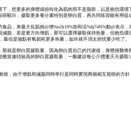
境下，把更多的身體成份转化為肌肉而不是脂肪，以是抱负環境
钻研顯示，摄取更多養分素特别是卵白質，再共同练習能有用促
品，来最大化肌肉@增%o2k18%加和活%hj74N%動@表
現減脂，若是更方向增肌，那可以選擇摄取保持热量，但抱负環
大，最佳是做點有氧损耗更多热量，如许就不消太担忧要少吃了。
，那就是卵白質摄取量，因為卵白質自己的代谢值，身體很難将
當連结较高的卵白質摄取量，一般建议每公斤體重天天摄取1.6-
有耐烦，由于增肌和減脂同時举行是同時實現两個相互抵牾的方
。