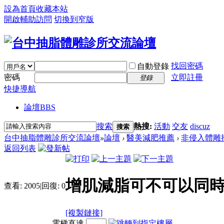
設為首頁
收藏本站
開啟輔助訪問
切換到窄版
找回密碼
自動登錄
密碼
立即註冊
登錄
快捷導航
論壇
BBS
搜索
熱搜:
活動
交友
discuz
搜索
台中抽脂體雕診所交流論壇
»
論壇
›
醫美減肥推薦
›
非侵入體雕
返回列表
增肌減脂可不可以同時
查看:
2005
|
回復:
0
[複製鏈接]
電梯直達