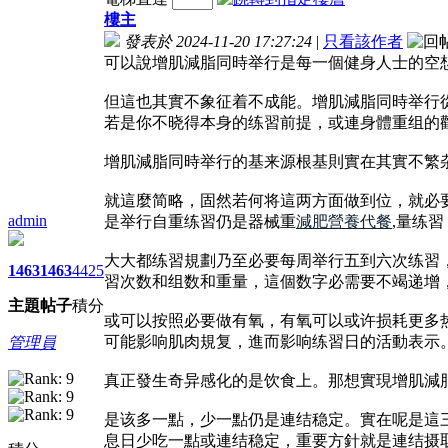
樓主
發表於 2024-11-20 17:27:24
|
只看該作者
可以說增肌減脂同時举行是每一個健身人士的空
但這也其實不象征着不成能。增肌減脂同時举行
若是你不晓得本身的练習前提，或連身體重组的
增肌減脂同時举行的基来源根基則實在其實不繁
就這麼简略，固然若何将這两方面做到位，就必
admin
是举行自重练習仍是器械重
減肥營養代餐
,量练
大大都练習規劃乃至必要每周举行五到六次练習
1463
1463
4425
習次数和组数和重量，這個数字必需要不竭递增
主題
帖子
積分
或可以按照必要做有氧，有氧可以或许损耗更多热
可能影响肌肉規复，進而影响练習日的活動表示
管理員
真正發生奇异感化的是饮食上。那想實現增肌減
是该多一點，少一點仍是連结稳定。實在呢是這
息日少吃一點或連结稳定，重要方針就是連结摄