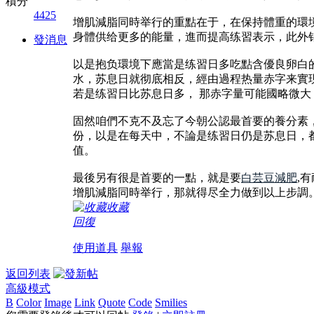
積分
4425
增肌減脂同時举行的重點在于，在保持體重的環
身體供给更多的能量，進而提高练習表示，此外
發消息
以是抱负環境下應當是练習日多吃點含優良卵白的食
水，苏息日就彻底相反，經由過程热量赤字来實
若是练習日比苏息日多， 那赤字量可能國略微
固然咱們不克不及忘了今朝公認最首要的養分素
份，以是在每天中，不論是练習日仍是苏息日，都應
值。
最後另有很是首要的一點，就是要
白芸豆減肥
,
增肌減脂同時举行，那就得尽全力做到以上步調
收藏
回復
使用道具
舉報
返回列表
高級模式
B
Color
Image
Link
Quote
Code
Smilies