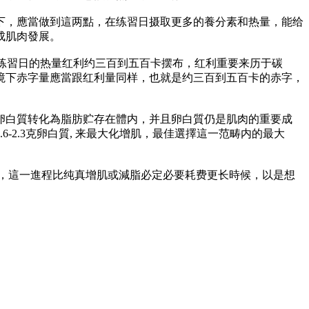
下，應當做到這两點，在练習日摄取更多的養分素和热量，能给
成肌肉發展。
示，练習日的热量红利约三百到五百卡摆布，红利重要来历于碳
境下赤字量應當跟红利量同样，也就是约三百到五百卡的赤字，
卵白質转化為脂肪贮存在體内，并且卵白質仍是肌肉的重要成
2.3克卵白質, 来最大化增肌，最佳選擇這一范畴内的最大
針，這一進程比纯真增肌或減脂必定必要耗费更长時候，以是想