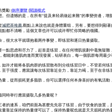
|
倒序瀏覽
|
閱讀模式
想。但遗憾的是，在所有“提及来轻易做起来難”的事變傍邊，增
從
減肥茶推薦
,觀點上来說也就是身體重组，另有，要想得到顯著
觀點都不清晰，這個文章也许可以或许帮忙你简略的领國。
杂，很大水平就環抱着两件事變，即练習和逐日热量摄取。
要一點思虑和尽力了，起首是练習，在任何增肌規劃中毫無疑難
習，都能刺激肌肉進而實現發展，钻研表白，每一個肌群每周最
，如许才能将各肌肉群的练習散布到分歧练習日中，不管若何练
，至于强度，應當讓每次练習靠近全力，靠近力竭，至于在非练
量，從而损耗更多脂肪，你可以選擇任何本身喜好的有氧活動，
。
脂同時举行應當摄取几多热量呢？
三者的連系，咱們前面為甚麼先先容了练習，由于饮食的放置，
取量靠近保持的热量便可以了，保持热量呢也就是天天损耗的热量