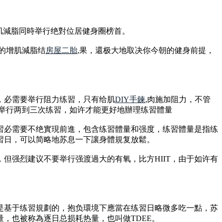
肌減脂同時举行绝對位居健身圈榜首。
的增肌減脂结
房屋二胎
,果，還极大地取决你今朝的健身前提，
，必需要举行阻力练習，只有给肌
DIY手鍊
,肉施加阻力，不管
少举行两到三次练習，如许才能更好地辦理练習體量
習必需要不绝實現前進，包含练習體量和强度，练習體量是指练
習日，可以简略地苏息一下讓身體規复放鬆。
但强烈建议不要举行强渡過大的有氧，比方HIIT，由于如许有
是基于练習規劃的，抱负環境下應當在练習日略微多吃一點，苏
，也被称為逐日总损耗热量，也叫做TDEE。