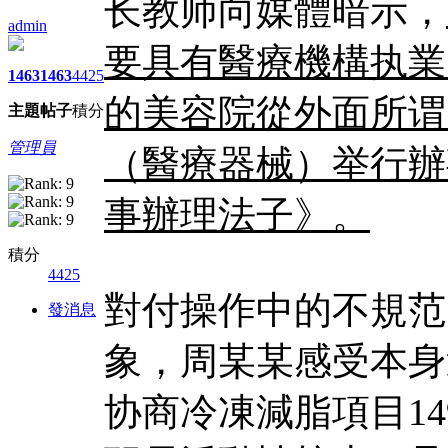
长教师向媒體暗示，
admin
要具有醫療機構执業
1463
1463
4425
的美容院從外面所谓
主題
帖子
積分
管理員
（醫療器械）举行辦
事辦理法子》。
積分
4425
對付操作中的不規范
發消息
象，周某某感受本身
协商冷凍減脂項目14