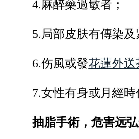
4.麻醉藥過敏者；
5.局部皮肤有傳染
6.伤風或發
花蓮外送
7.女性有身或月經時
抽脂手術，危害远弘