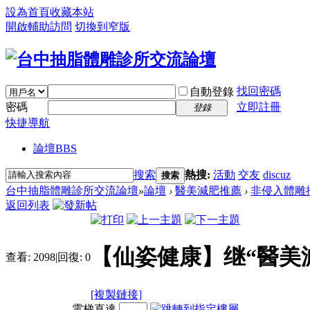
設為首頁
收藏本站
開啟輔助訪問
切換到窄版
找回密碼
自動登錄
密碼
立即註冊
登錄
快捷導航
論壇
BBS
搜索
熱搜:
活動
交友
discuz
搜索
台中抽脂體雕診所交流論壇
»
論壇
›
醫美減肥推薦
›
非侵入體雕
返回列表
【仙姿健康】继“醫美
查看:
2098
|
回復:
0
[複製鏈接]
電梯直達