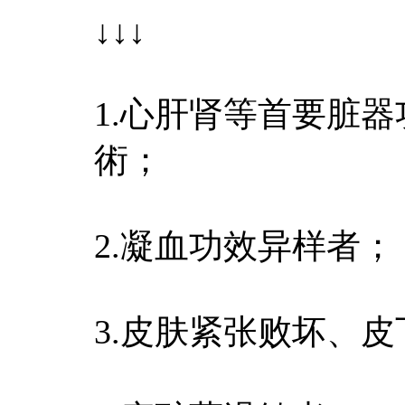
↓↓↓
1.心肝肾等首要脏
術；
2.凝血功效异样者；
3.皮肤紧张败坏、