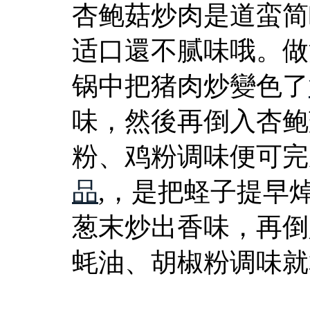
杏鲍菇炒肉是道蛮简
适口還不腻味哦。做
锅中把猪肉炒變色了
味，然後再倒入杏鲍
粉、鸡粉调味便可完
品
,，是把蛏子提早
葱末炒出香味，再倒
蚝油、胡椒粉调味就