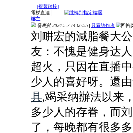
[複製鏈接]
電梯直達
樓主
發表於 2024-5-7 14:06:55
|
只看該作者
刘畊宏的減脂餐大公
友：不愧是健身达人
超火，只因在直播中
少人的喜好呀。還由
具
,竭采纳辦法以来
多少人的存眷，而刘
了，每晚都有很多多