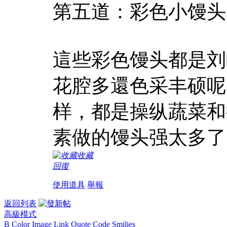
第五道：彩色小馒头
這些彩色馒头都是刘
花腔多還色采丰硕呢
样，都是操纵蔬菜和
素做的馒头强太多了
收藏
回復
使用道具
舉報
返回列表
高級模式
B
Color
Image
Link
Quote
Code
Smilies