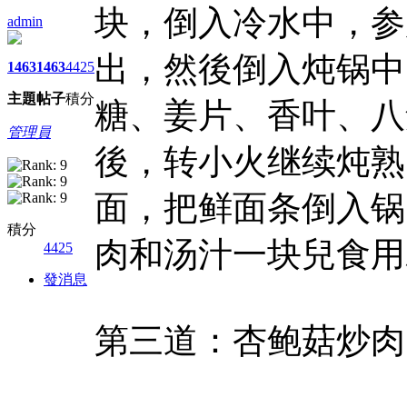
块，倒入冷水中，参
admin
出，然後倒入炖锅中
1463
1463
4425
主題
帖子
積分
糖、姜片、香叶、八
管理員
後，转小火继续炖熟
面，把鲜面条倒入锅
積分
肉和汤汁一块兒食用
4425
發消息
第三道：杏鲍菇炒肉