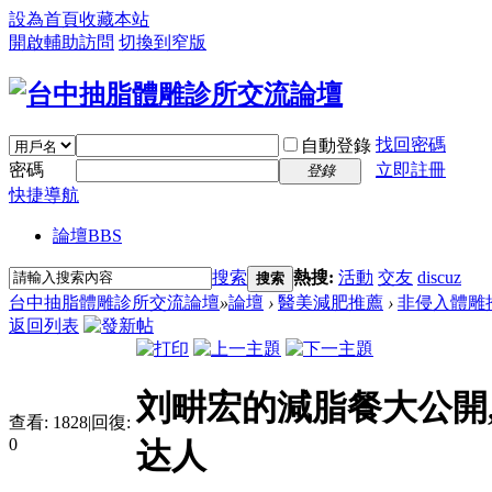
設為首頁
收藏本站
開啟輔助訪問
切換到窄版
找回密碼
自動登錄
密碼
立即註冊
登錄
快捷導航
論壇
BBS
搜索
熱搜:
活動
交友
discuz
搜索
台中抽脂體雕診所交流論壇
»
論壇
›
醫美減肥推薦
›
非侵入體雕
返回列表
刘畊宏的減脂餐大公開
查看:
1828
|
回復:
0
达人